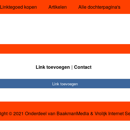
Linktegoed kopen
Artikelen
Alle dochterpagina's
Link toevoegen
Contact
Link toevoegen
ight © 2021 Onderdeel van
BaakmanMedia
&
Vrolijk Internet S